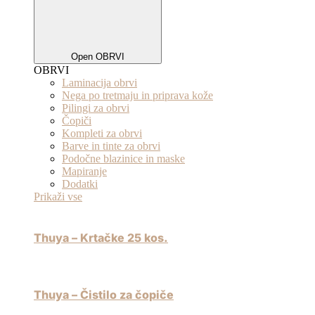
Open OBRVI
OBRVI
Laminacija obrvi
Nega po tretmaju in priprava kože
Pilingi za obrvi
Čopiči
Kompleti za obrvi
Barve in tinte za obrvi
Podočne blazinice in maske
Mapiranje
Dodatki
Prikaži vse
Thuya – Krtačke 25 kos.
Thuya – Čistilo za čopiče