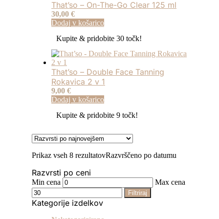
That’so – On-The-Go Clear 125 ml
30,00
€
Dodaj v košarico
Kupite & pridobite 30 točk!
That’so – Double Face Tanning
Rokavica 2 v 1
9,00
€
Dodaj v košarico
Kupite & pridobite 9 točk!
Prikaz vseh 8 rezultatov
Razvrščeno po datumu
Razvrsti po ceni
Min cena
Max cena
Filtriraj
Kategorije izdelkov