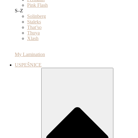
Pink Flash
S–Z
Solinberg
Staleks
That’so
Thuya
Xlash
My Lamination
USPEŠNICE