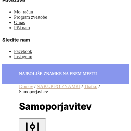
Povezave
Moj račun
Program zvestobe
O nas
Piši nam
Sledite nam
Facebook
Instagram
NAJBOLJŠE ZNAMKE NA ENEM MESTU
Domov
/
NAKUP PO ZNAMKI
/
That'so
/
Samoporjavitev
Samoporjavitev