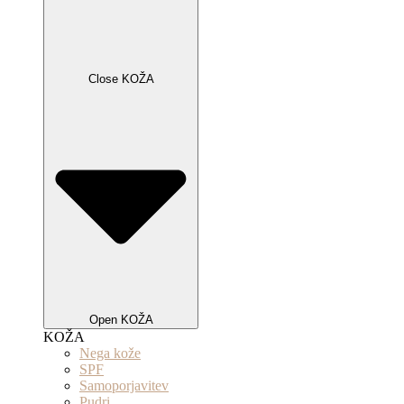
Close KOŽA
Open KOŽA
KOŽA
Nega kože
SPF
Samoporjavitev
Pudri