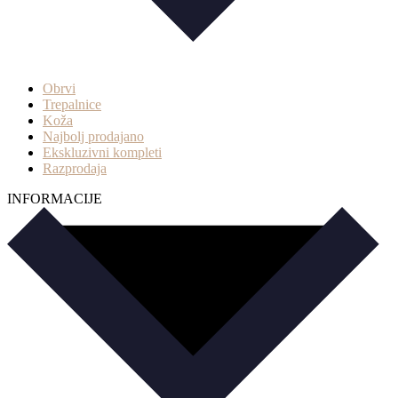
Obrvi
Trepalnice
Koža
Najbolj prodajano
Ekskluzivni kompleti
Razprodaja
INFORMACIJE