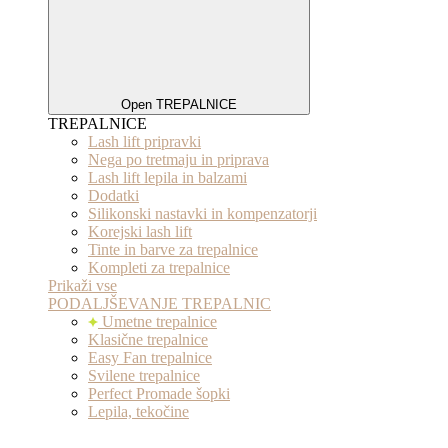
Open TREPALNICE
TREPALNICE
Lash lift pripravki
Nega po tretmaju in priprava
Lash lift lepila in balzami
Dodatki
Silikonski nastavki in kompenzatorji
Korejski lash lift
Tinte in barve za trepalnice
Kompleti za trepalnice
Prikaži vse
PODALJŠEVANJE TREPALNIC
Umetne trepalnice
Klasične trepalnice
Easy Fan trepalnice
Svilene trepalnice
Perfect Promade šopki
Lepila, tekočine