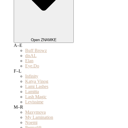
Open ZNAMKE
A–E
Buff Browz
disAL
Elan
Eye.Do
F–L
Infinity
Katya Vinog
Lami Lashes
Lamitta
Lash Magic
Levissime
M–R
Maxymova
My Lamination
Noemi
Permalift