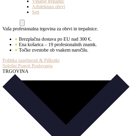
Vihanje trepalnic
Arhitektura obrvi
Seti
Vaša profesionalna trgovina za obrvi in trepalnice.
Brezplačna dostava po EU nad 300 €.
Ena košarica – 19 profesionalnih znamk.
Točke zvestobe ob vsakem naročilu.
Politika zasebnosti & Piškotki
Splošni Pogoji Poslovanja
TRGOVINA