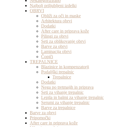
Nekategorizirano
Najbolj priljubljeni izdelki
OBRVI
Obliži za oči in maske
Arhitektura obrvi
Dodatki
After care in priprava kože
Pilingi za obrvi
Seti za oblikovanje obrvi
Barve za obrvi
Laminacija obrvi
Čopiči
TREPALNICE
Blazinice in kompenzatorji
Podaljški trepalnic
Trepalnice
Dodatki
Nega po tretmajih in priprava
Seti za vihanje trepalnic
Lepila in balmi za vihanje trepalnic
Serumi za vihanje trepalnic
Barve za trepalnice
Barve za obrvi
Pripomočki
After care in priprava kože