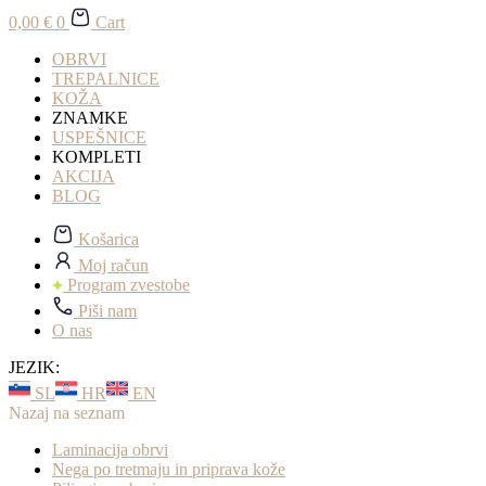
0,00
€
0
Cart
OBRVI
TREPALNICE
KOŽA
ZNAMKE
USPEŠNICE
KOMPLETI
AKCIJA
BLOG
Košarica
Moj račun
Program zvestobe
Piši nam
O nas
JEZIK:
SL
HR
EN
Nazaj na seznam
Laminacija obrvi
Nega po tretmaju in priprava kože