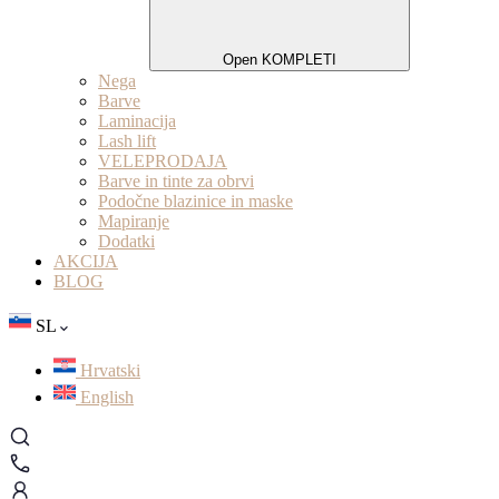
Open KOMPLETI
Nega
Barve
Laminacija
Lash lift
VELEPRODAJA
Barve in tinte za obrvi
Podočne blazinice in maske
Mapiranje
Dodatki
AKCIJA
BLOG
SL
Hrvatski
English