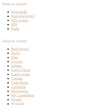
Nazaj na seznam
Nega kože
Samoporjavitev
Sijaj za telo
SPF
Pudri
Nazaj na seznam
Buff Browz
disAL
Elan
Eye.Do
Infinity
Katya Vinog
Lami Lashes
Lamitta
Lash Magic
Levissime
Maxymova
My Lamination
Noemi
Permalift