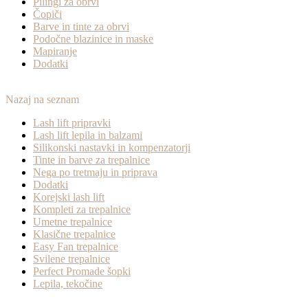
Pilingi za obrvi
Čopiči
Barve in tinte za obrvi
Podočne blazinice in maske
Mapiranje
Dodatki
Nazaj na seznam
Lash lift pripravki
Lash lift lepila in balzami
Silikonski nastavki in kompenzatorji
Tinte in barve za trepalnice
Nega po tretmaju in priprava
Dodatki
Korejski lash lift
Kompleti za trepalnice
Umetne trepalnice
Klasične trepalnice
Easy Fan trepalnice
Svilene trepalnice
Perfect Promade šopki
Lepila, tekočine