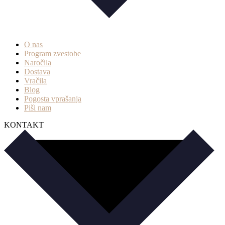
O nas
Program zvestobe
Naročila
Dostava
Vračila
Blog
Pogosta vprašanja
Piši nam
KONTAKT