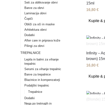
Seti za oblikovanje obrvi
15ml
Barve za obrvi
16,80
€
Laminacija obrvi
Čopiči
Kupite & p
Obliži za oči in maske
Arhitektura obrvi
Dodatki
After care in priprava kože
Pilingi za obrvi
TREPALNICE
Infinity – 
brown) 15m
Lepila in balmi za vihanje
trepalnic
16,80
€
Serumi za vihanje trepalnic
Barve za trepalnice
Kupite & p
Blazinice in kompenzatorji
Podaljški trepalnic
Trepalnice
Dodatki
Nega po tretmajih in