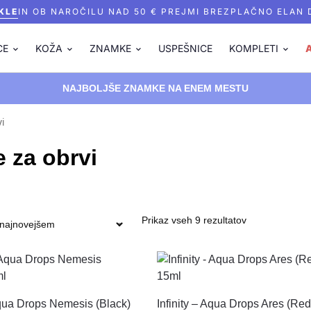
KLE
IN OB NAROČILU NAD 50 € PREJMI BREZPLAČNO ELAN
CE
KOŽA
ZNAMKE
USPEŠNICE
KOMPLETI
NAJBOLJŠE ZNAMKE NA ENEM MESTU
i
 za obrvi
Prikaz vseh 9 rezultatov
Aqua Drops Nemesis (Black)
Infinity – Aqua Drops Ares (Re