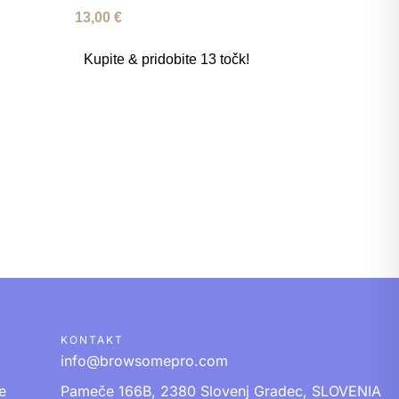
13,00
€
Kupite & pridobite 13 točk!
KONTAKT
info@browsomepro.com
e
Pameče 166B, 2380 Slovenj Gradec, SLOVENIA