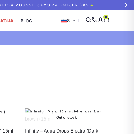
 DETOX MOUSSE. SAMO ZA OMEJEN ČAS.
0
SL
AKCIJA
BLOG
Out of stock
d) 15ml
Infinity – Aqua Drops Electra (Dark