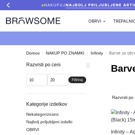
NAKUPUJ
NAJBOLJ PRILJUBLJENE ARTI
OBRVI
TREPALNI
Barve za obrv
Domov
NAKUP PO ZNAMKI
Infinity
/
/
/
Razvrsti po ceni
Barve
Filtriraj
Kategorije izdelkov
Nekategorizirano
Najbolj priljubljeni izdelki
OBRVI
Infinity – 