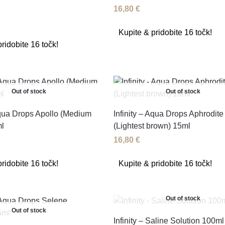
16,80
€
Kupite & pridobite 16 točk!
ridobite 16 točk!
Out of stock
Out of stock
Aqua Drops Apollo (Medium
Infinity – Aqua Drops Aphrodite
l
(Lightest brown) 15ml
16,80
€
ridobite 16 točk!
Kupite & pridobite 16 točk!
Out of stock
Out of stock
Infinity – Saline Solution 100ml