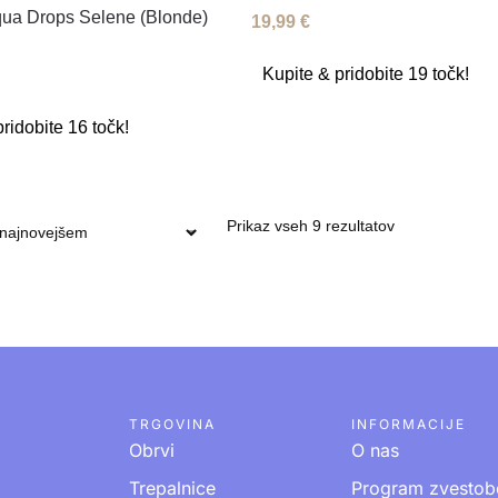
Aqua Drops Selene (Blonde)
19,99
€
Kupite & pridobite 19 točk!
ridobite 16 točk!
Prikaz vseh 9 rezultatov
TRGOVINA
INFORMACIJE
Obrvi
O nas
Trepalnice
Program zvestob