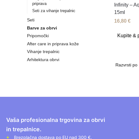
priprava
Infinity – 
Seti za vihanje trepalnic
15ml
Seti
16,80
€
Barve za obrvi
Kupite & p
Pripomočki
After care in priprava kože
Vihanje trepalnic
Arhitektura obrvi
Vaša profesionalna trgovina za obrvi
in trepalnice.
Brezplačna dostava po EU nad 300 €.