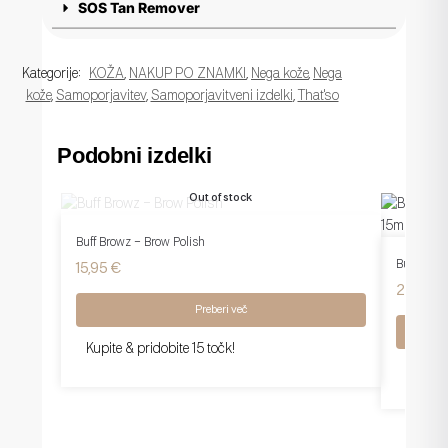
SOS Tan Remover
Kategorije:
KOŽA
,
NAKUP PO ZNAMKI
,
Nega kože
,
Nega
kože
,
Samoporjavitev
,
Samoporjavitveni izdelki
,
That'so
Podobni izdelki
Out of stock
Buff Browz – Brow Polish
Buff Brow
15,95
€
20,95
€
Preberi več
Kupite & pridobite 15 točk!
Kupite 