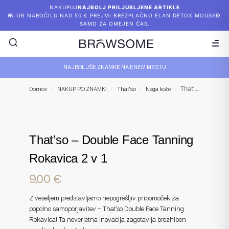
NAKUPUJ
NAJBOLJ PRILJUBLJENE ARTIKLE
IN OB NAROČILU NAD 50 € PREJMI BREZPLAČNO ELAN DETOX MOUSSE.
SAMO ZA OMEJEN ČAS.
NAJBOLJŠE ZNAMKE NA ENEM MESTU
That’so – Double Face Tanning Rokavica 2 v 1
Domov
/
NAKUP PO ZNAMKI
/
That'so
/
Nega kože
/
That’so – Double Face Tanning
Rokavica 2 v 1
9,00
€
Z veseljem predstavljamo nepogrešljiv pripomoček za
popolno samoporjavitev – That’so Double Face Tanning
Rokavica! Ta neverjetna inovacija zagotavlja brezhiben