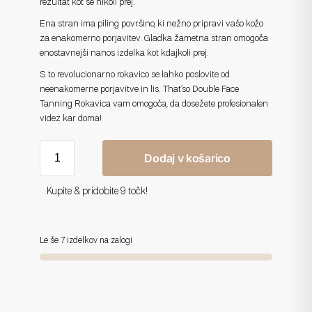
rezultat kot še nikoli prej.
Ena stran ima piling površino, ki nežno pripravi vašo kožo
za enakomerno porjavitev. Gladka žametna stran omogoča
enostavnejši nanos izdelka kot kdajkoli prej.
S to revolucionarno rokavico se lahko poslovite od
neenakomerne porjavitve in lis. That’so Double Face
Tanning Rokavica vam omogoča, da dosežete profesionalen
videz kar doma!
Dodaj v košarico
Kupite & pridobite 9 točk!
Le še 7 izdelkov na zalogi