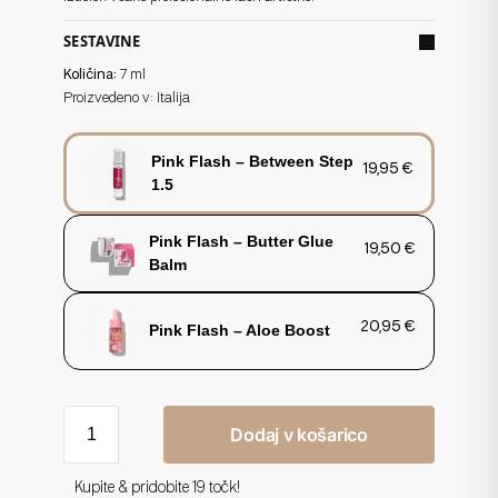
SESTAVINE
Količina:
7 ml
Proizvedeno v: Italija
Pink Flash – Between Step
19,95
€
1.5
Pink Flash – Butter Glue
19,50
€
Balm
20,95
€
Pink Flash – Aloe Boost
Dodaj v košarico
Kupite & pridobite 19 točk!