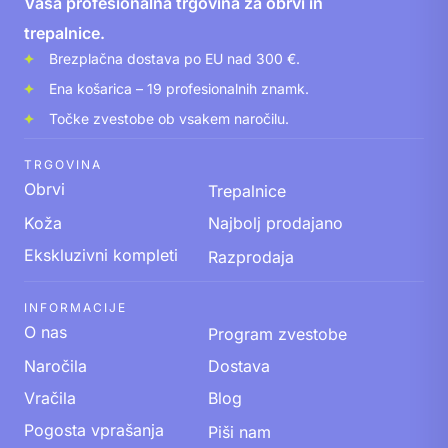
Vaša profesionalna trgovina za obrvi in
trepalnice.
Brezplačna dostava po EU nad 300 €.
Ena košarica – 19 profesionalnih znamk.
Točke zvestobe ob vsakem naročilu.
TRGOVINA
Obrvi
Trepalnice
Koža
Najbolj prodajano
Ekskluzivni kompleti
Razprodaja
INFORMACIJE
O nas
Program zvestobe
Naročila
Dostava
Vračila
Blog
Pogosta vprašanja
Piši nam