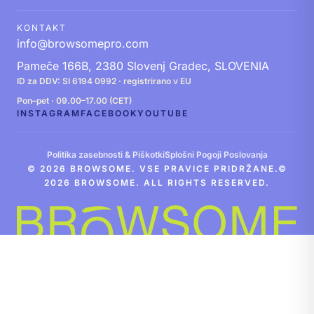
KONTAKT
info@browsomepro.com
Pameče 166B, 2380 Slovenj Gradec, SLOVENIA
ID za DDV: SI 6194 0992 · registrirano v EU
Pon–pet · 09.00–17.00 (CET)
INSTAGRAM
FACEBOOK
YOUTUBE
Politika zasebnosti & Piškotki
Splošni Pogoji Poslovanja
© 2026 BROWSOME. VSE PRAVICE PRIDRŽANE.©
2026 BROWSOME. ALL RIGHTS RESERVED.