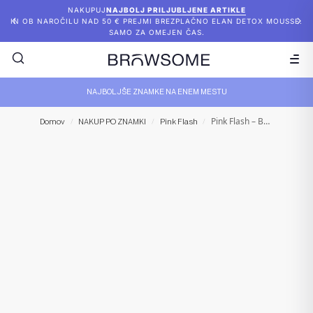
NAKUPUJ
NAJBOLJ PRILJUBLJENE ARTIKLE
IN OB NAROČILU NAD 50 € PREJMI BREZPLAČNO ELAN DETOX MOUSSE.
SAMO ZA OMEJEN ČAS.
NAJBOLJŠE ZNAMKE NA ENEM MESTU
Pink Flash – Between Step 1.5
Domov
/
NAKUP PO ZNAMKI
/
Pink Flash
/