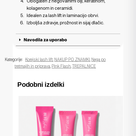
Obogaten z negovalnimi olji, keratinom,
kolagenom in ceramidi.
Idealen za lash lift in laminacijo obrvi.
Izboljša zdravje, prožnost in sijaj dlačic.
Navodila za uporabo
Kategorije:
Korejski lash lift
,
NAKUP PO ZNAMKI
,
Nega po
tretmajih in priprava
,
Pink Flash
,
TREPALNICE
Podobni izdelki