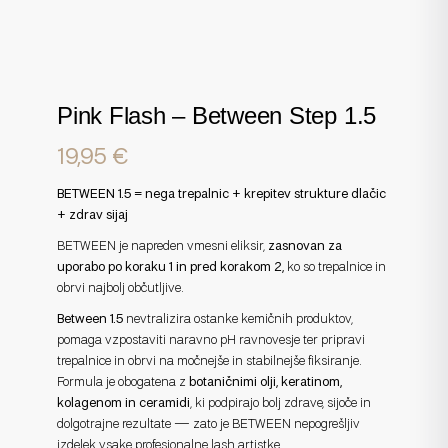
Pink Flash – Between Step 1.5
19,95
€
BETWEEN 1.5 = nega trepalnic + krepitev strukture dlačic
+ zdrav sijaj
BETWEEN je napreden vmesni eliksir,
zasnovan za
uporabo po koraku 1 in pred korakom 2,
ko so trepalnice in
obrvi najbolj občutljive.
Between 1.5
nevtralizira ostanke kemičnih produktov,
pomaga vzpostaviti naravno pH ravnovesje ter pripravi
trepalnice in obrvi na močnejše in stabilnejše fiksiranje.
Formula je obogatena z
botaničnimi olji, keratinom,
kolagenom in ceramidi
, ki podpirajo bolj zdrave, sijoče in
dolgotrajne rezultate — zato je BETWEEN nepogrešljiv
izdelek vsake profesionalne lash artistke.