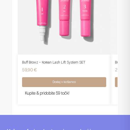
Buff Browz – Korean Lash Lift System SET
Buff Brow
59,90
€
20,95
€
Dodaj v košarico
Kupite & pridobite 59 točk!
Kupite 