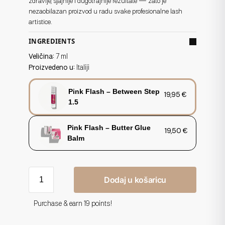
zdravije, sjajnije i dugotrajnije rezultate — zato je
nezaobilazan proizvod u radu svake profesionalne lash
artistice.
INGREDIENTS
Veličina:
7 ml
Proizvedeno u:
Italiji
Pink Flash – Between Step
19,95
€
1.5
Pink Flash – Butter Glue
19,50
€
Balm
Dodaj u košaricu
Purchase & earn 19 points!