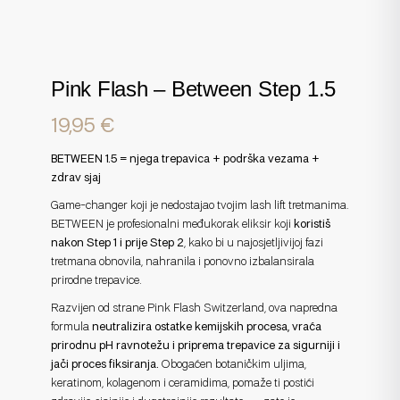
Pink Flash – Between Step 1.5
19,95
€
BETWEEN 1.5 = njega trepavica + podrška vezama +
zdrav sjaj
Game-changer koji je nedostajao tvojim lash lift tretmanima.
BETWEEN je profesionalni međukorak eliksir koji
koristiš
nakon Step 1 i prije Step 2
, kako bi u najosjetljivijoj fazi
tretmana obnovila, nahranila i ponovno izbalansirala
prirodne trepavice.
Razvijen od strane Pink Flash Switzerland, ova napredna
formula
neutralizira ostatke kemijskih procesa, vraća
prirodnu pH ravnotežu i priprema trepavice za sigurniji i
jači proces fiksiranja.
Obogaćen botaničkim uljima,
keratinom, kolagenom i ceramidima, pomaže ti postići