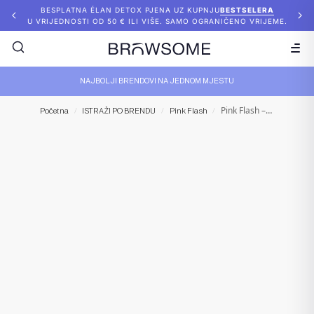
BESPLATNA ÉLAN DETOX PJENA UZ KUPNJU
BESTSELERA
U VRIJEDNOSTI OD 50 € ILI VIŠE. SAMO OGRANIČENO VRIJEME.
NAJBOLJI BRENDOVI NA JEDNOM MJESTU
Pink Flash – Between Step 1.5
Početna
/
ISTRAŽI PO BRENDU
/
Pink Flash
/