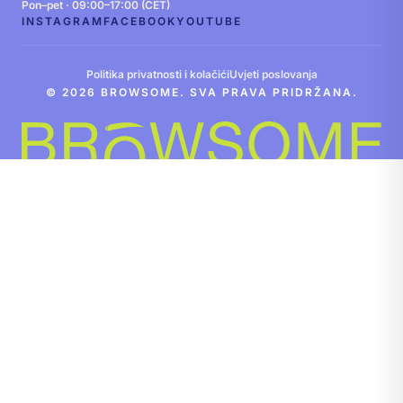
Pon–pet · 09:00–17:00 (CET)
INSTAGRAM
FACEBOOK
YOUTUBE
Politika privatnosti i kolačići
Uvjeti poslovanja
© 2026 BROWSOME. SVA PRAVA PRIDRŽANA.