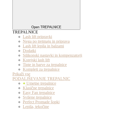
Open TREPALNICE
TREPALNICE
Lash lift pripravki
Nega po tretmaju in priprava
Lash lift lepila in balzami
Dodatki
Silikonski nastavki in kompenzatorji
Korejski lash lift
Tinte in barve za trepalnice
Kompleti za trepalnice
Prikaži vse
PODALJŠEVANJE TREPALNIC
Umetne trepalnice
Klasične trepalnice
Easy Fan trepalnice
Svilene trepalnice
Perfect Promade šopki
Lepila, tekočine