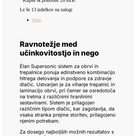
Kupite & pridobite 26 točk!
Le še 13 izdelkov na zalogi
Opis
Ravnotežje med
učinkovitostjo in nego
Élan Supersonic sistem za obrvi in
trepalnice ponuja edinstveno kombinacijo
hitrega delovanja in podpore za zdravje
dlačic. Ustvarjen je za vihanje trepalnic in
laminacijo obrvi, pri čemer se osredotoča
na tretma z različnimi hranilnimi
sestavinami. Sistem je prilagojen
različnim tipom dlačic, kar zagotavlja, da
vsaka stranka prejme storitev, prilagojeno
njenim potrebam.
Za dosego najboljših možnih rezultatov s