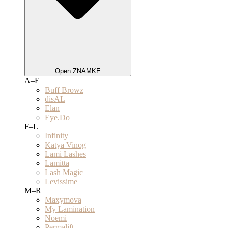
Open ZNAMKE
A–E
Buff Browz
disAL
Elan
Eye.Do
F–L
Infinity
Katya Vinog
Lami Lashes
Lamitta
Lash Magic
Levissime
M–R
Maxymova
My Lamination
Noemi
Permalift