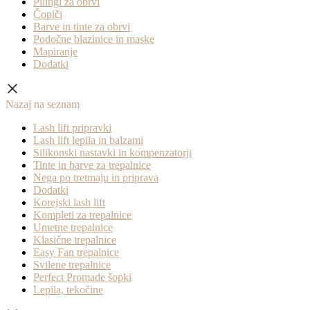
Pilingi za obrvi
Čopiči
Barve in tinte za obrvi
Podočne blazinice in maske
Mapiranje
Dodatki
Nazaj na seznam
Lash lift pripravki
Lash lift lepila in balzami
Silikonski nastavki in kompenzatorji
Tinte in barve za trepalnice
Nega po tretmaju in priprava
Dodatki
Korejski lash lift
Kompleti za trepalnice
Umetne trepalnice
Klasične trepalnice
Easy Fan trepalnice
Svilene trepalnice
Perfect Promade šopki
Lepila, tekočine