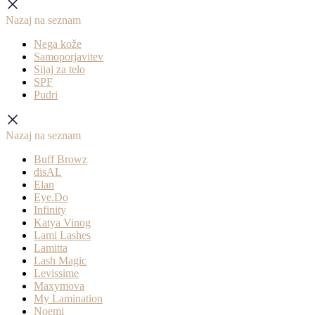
Nazaj na seznam
Nega kože
Samoporjavitev
Sijaj za telo
SPF
Pudri
Nazaj na seznam
Buff Browz
disAL
Elan
Eye.Do
Infinity
Katya Vinog
Lami Lashes
Lamitta
Lash Magic
Levissime
Maxymova
My Lamination
Noemi