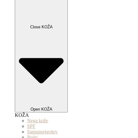
Close KOŽA
Open KOŽA
KOŽA
Nega kože
SPF
Samoporjavitev
Pudri