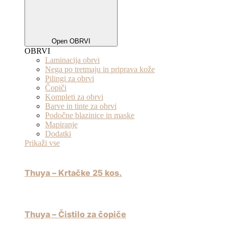
Open OBRVI
OBRVI
Laminacija obrvi
Nega po tretmaju in priprava kože
Pilingi za obrvi
Čopiči
Kompleti za obrvi
Barve in tinte za obrvi
Podočne blazinice in maske
Mapiranje
Dodatki
Prikaži vse
Thuya – Krtačke 25 kos.
Thuya – Čistilo za čopiče