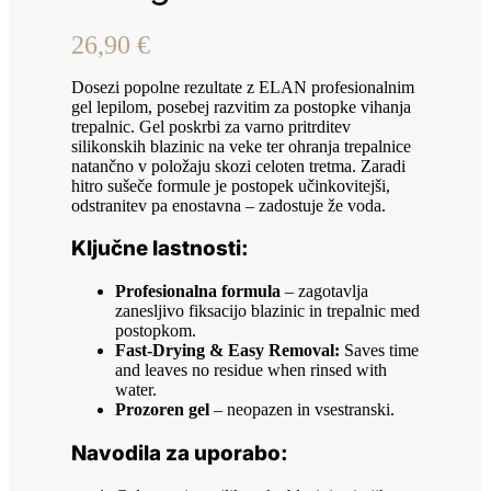
26,90
€
Dosezi popolne rezultate z ELAN profesionalnim
gel lepilom, posebej razvitim za postopke vihanja
trepalnic. Gel poskrbi za varno pritrditev
silikonskih blazinic na veke ter ohranja trepalnice
natančno v položaju skozi celoten tretma. Zaradi
hitro sušeče formule je postopek učinkovitejši,
odstranitev pa enostavna – zadostuje že voda.
Ključne lastnosti:
Profesionalna formula
– zagotavlja
zanesljivo fiksacijo blazinic in trepalnic med
postopkom.
Fast-Drying & Easy Removal:
Saves time
and leaves no residue when rinsed with
water.
Prozoren gel
– neopazen in vsestranski.
Navodila za uporabo: