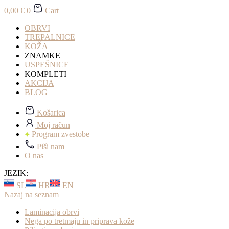
0,00
€
0
Cart
OBRVI
TREPALNICE
KOŽA
ZNAMKE
USPEŠNICE
KOMPLETI
AKCIJA
BLOG
Košarica
Moj račun
Program zvestobe
Piši nam
O nas
JEZIK:
SL
HR
EN
Nazaj na seznam
Laminacija obrvi
Nega po tretmaju in priprava kože