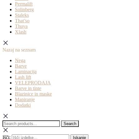
Permalift
Solinberg
Staleks
That’so
Thuya
Xlash
Nazaj na seznam
Nega
Barve
Laminacija
Lash lift
VELEPRODAJA
Barve in tinte
Blazinice in maske
Mapiranje
Dodatki
Search
Išči:
Iskanje