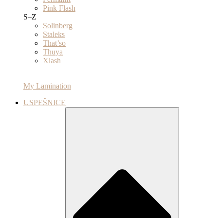
Pink Flash
S–Z
Solinberg
Staleks
That’so
Thuya
Xlash
My Lamination
USPEŠNICE