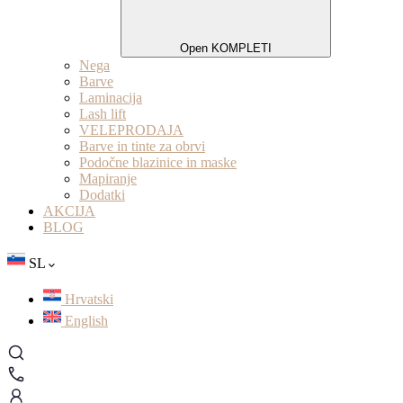
Open KOMPLETI
Nega
Barve
Laminacija
Lash lift
VELEPRODAJA
Barve in tinte za obrvi
Podočne blazinice in maske
Mapiranje
Dodatki
AKCIJA
BLOG
SL
Hrvatski
English