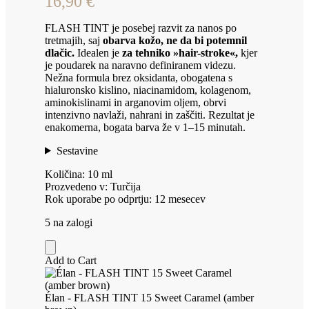
16,90
€
FLASH TINT je posebej razvit za nanos po
tretmajih, saj
obarva kožo, ne da bi potemnil
dlačic.
Idealen je
za tehniko »hair-stroke«,
kjer
je poudarek na naravno definiranem videzu.
Nežna formula brez oksidanta, obogatena s
hialuronsko kislino, niacinamidom, kolagenom,
aminokislinami in arganovim oljem, obrvi
intenzivno navlaži, nahrani in zaščiti. Rezultat je
enakomerna, bogata barva že v 1–15 minutah.
Sestavine
Količina: 10 ml
Prozvedeno v: Turčija
Rok uporabe po odprtju: 12 mesecev
5 na zalogi
Add to Cart
Élan - FLASH TINT 15 Sweet Caramel (amber