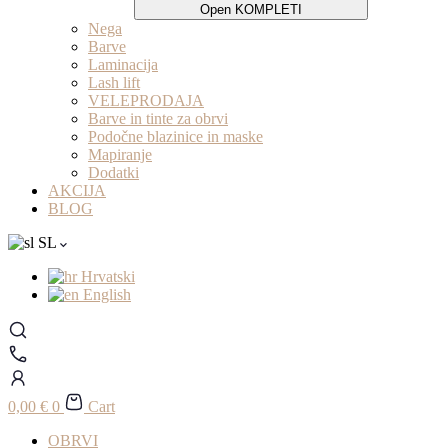
Open KOMPLETI
Nega
Barve
Laminacija
Lash lift
VELEPRODAJA
Barve in tinte za obrvi
Podočne blazinice in maske
Mapiranje
Dodatki
AKCIJA
BLOG
SL
Hrvatski
English
0,00
€
0
Cart
OBRVI