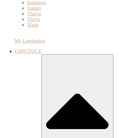
Solinberg
Staleks
That’so
Thuya
Xlash
My Lamination
USPEŠNICE