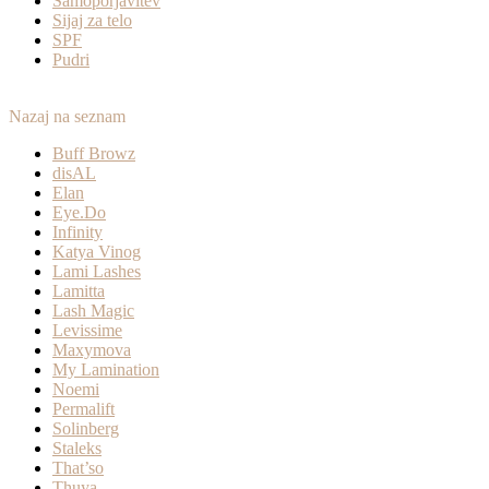
Samoporjavitev
Sijaj za telo
SPF
Pudri
Nazaj na seznam
Buff Browz
disAL
Elan
Eye.Do
Infinity
Katya Vinog
Lami Lashes
Lamitta
Lash Magic
Levissime
Maxymova
My Lamination
Noemi
Permalift
Solinberg
Staleks
That’so
Thuya