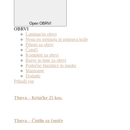
Open OBRVI
OBRVI
Laminacija obrvi
Nega po tretmaju in priprava kože
Pilingi za obrvi
Čopiči
Kompleti za obrvi
Barve in tinte za obrvi
Podočne blazinice in maske
Mapiranje
Dodatki
Prikaži vse
Thuya – Krtačke 25 kos.
Thuya – Čistilo za čopiče