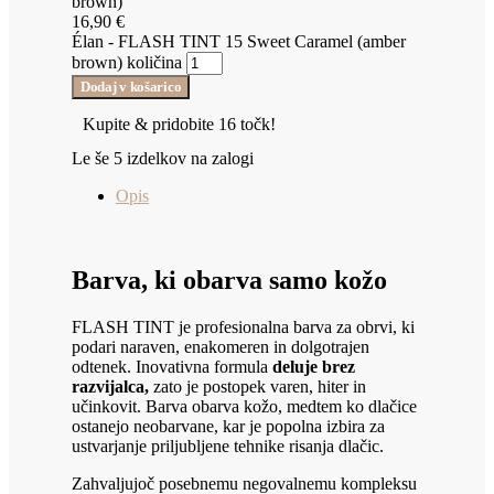
brown)
16,90
€
Élan - FLASH TINT 15 Sweet Caramel (amber
brown) količina
Dodaj v košarico
Kupite & pridobite 16 točk!
Le še 5 izdelkov na zalogi
Opis
Barva, ki obarva samo kožo
FLASH TINT je profesionalna barva za obrvi, ki
podari naraven, enakomeren in dolgotrajen
odtenek. Inovativna formula
deluje brez
razvijalca,
zato je postopek varen, hiter in
učinkovit. Barva obarva kožo, medtem ko dlačice
ostanejo neobarvane, kar je popolna izbira za
ustvarjanje priljubljene tehnike risanja dlačic.
Zahvaljujoč posebnemu negovalnemu kompleksu