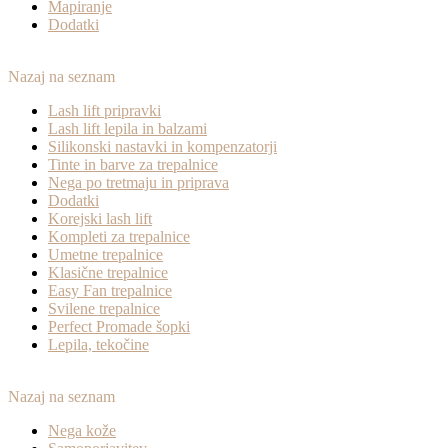
Mapiranje
Dodatki
Nazaj na seznam
Lash lift pripravki
Lash lift lepila in balzami
Silikonski nastavki in kompenzatorji
Tinte in barve za trepalnice
Nega po tretmaju in priprava
Dodatki
Korejski lash lift
Kompleti za trepalnice
Umetne trepalnice
Klasične trepalnice
Easy Fan trepalnice
Svilene trepalnice
Perfect Promade šopki
Lepila, tekočine
Nazaj na seznam
Nega kože