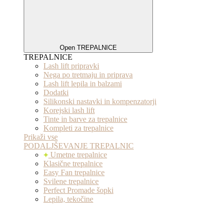
Open TREPALNICE
TREPALNICE
Lash lift pripravki
Nega po tretmaju in priprava
Lash lift lepila in balzami
Dodatki
Silikonski nastavki in kompenzatorji
Korejski lash lift
Tinte in barve za trepalnice
Kompleti za trepalnice
Prikaži vse
PODALJŠEVANJE TREPALNIC
Umetne trepalnice
Klasične trepalnice
Easy Fan trepalnice
Svilene trepalnice
Perfect Promade šopki
Lepila, tekočine