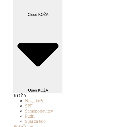
Close KOŽA
Open KOŽA
KOŽA
Nega kože
SPF
Samoporjavitev
Pudri
Sijaj za telo
Prikaži vse