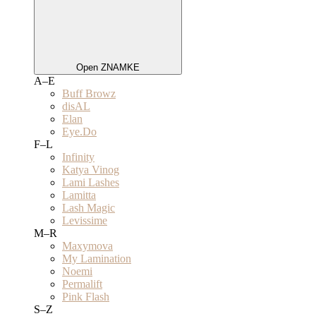
Open ZNAMKE
A–E
Buff Browz
disAL
Elan
Eye.Do
F–L
Infinity
Katya Vinog
Lami Lashes
Lamitta
Lash Magic
Levissime
M–R
Maxymova
My Lamination
Noemi
Permalift
Pink Flash
S–Z