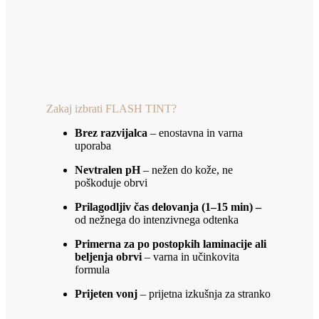
Zakaj izbrati FLASH TINT?
Brez razvijalca
– enostavna in varna
uporaba
Nevtralen pH
– nežen do kože, ne
poškoduje obrvi
Prilagodljiv čas delovanja (1–15 min) –
od nežnega do intenzivnega odtenka
Primerna za po postopkih laminacije ali
beljenja obrvi
– varna in učinkovita
formula
Prijeten vonj
– prijetna izkušnja za stranko