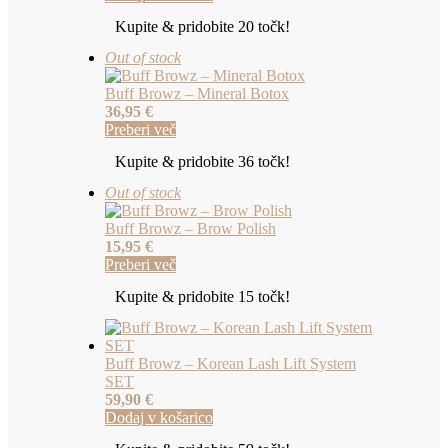
Kupite & pridobite 20 točk!
Out of stock
Buff Browz – Mineral Botox
36,95
€
Preberi več
Kupite & pridobite 36 točk!
Out of stock
Buff Browz – Brow Polish
15,95
€
Preberi več
Kupite & pridobite 15 točk!
Buff Browz – Korean Lash Lift System
SET
59,90
€
Dodaj v košarico