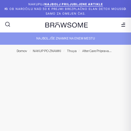
NAKUPUJ
NAJBOLJ PRILJUBLJENE ARTIKLE
IN OB NAROČILU NAD 50 € PREJMI BREZPLAČNO ELAN DETOX MOUSSE.
SAMO ZA OMEJEN ČAS.
NAJBOLJŠE ZNAMKE NA ENEM MESTU
Thuya– S
Domov
/
NAKUP PO ZNAMKI
/
Thuya
/
After Care Priprava