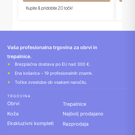
Kupite & pridobite 20 točk!
Kupite 
Vaša profesionalna trgovina za obrvi in
trepalnice.
Brezplačna dostava po EU nad 300 €.
Ena košarica – 19 profesionalnih znamk.
Točke zvestobe ob vsakem naročilu.
TRGOVINA
Obrvi
Trepalnice
Koža
Najbolj prodajano
Ekskluzivni kompleti
Razprodaja