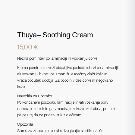
Thuya– Soothing Cream
15,00
€
Nežna pomiritev po laminaciji in voskanju obrvi
Krema pomiri in osveži občutljivo področje obrvi po laminaciji
ali voskanju, hkrati pa zmanjšuje rdečico, vlaži kožo in
vrača občutek udobja. Za popoln videz obrvi in negovano
kožo.
Navodila za uporabo:
Po končanem postopku laminacije in/ali voskanja obrvi
nanesite izdelek in ga vmasirajte v kožo okoli obrvi, pri tem
pa pazite, da ne pride v stik z dlačicami.
Opozorila:
Samo za zunanjo uporabo. Izogibajte se stiku z očmi.