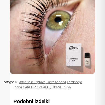
Kategorije:
After Care Priprava
,
Barve za obrvi
,
Laminacija
obrvi
,
NAKUP PO ZNAMKI
,
OBRVI
,
Thuya
Podobni izdelki