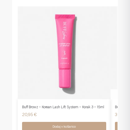
Buff Browz – Korean Lash Lift System – Korak 3 – 15ml
Buff Brow
20,95
€
36,95
€
Dodaj v košarico