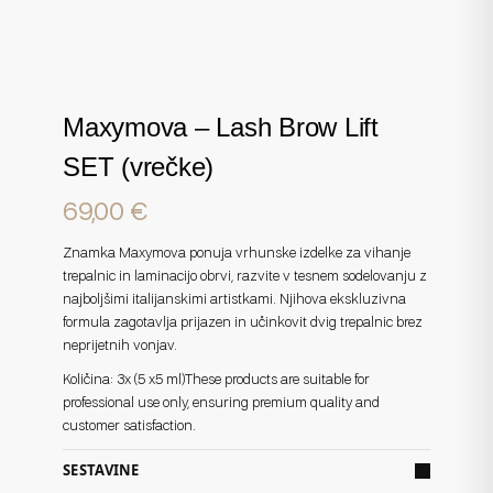
Maxymova – Lash Brow Lift
SET (vrečke)
69,00
€
Znamka Maxymova ponuja vrhunske izdelke za vihanje
trepalnic in laminacijo obrvi, razvite v tesnem sodelovanju z
najboljšimi italijanskimi artistkami. Njihova ekskluzivna
formula zagotavlja prijazen in učinkovit dvig trepalnic brez
neprijetnih vonjav.
Količina: 3x (5 x5 ml)
These products are suitable for
professional use only, ensuring premium quality and
customer satisfaction.
SESTAVINE