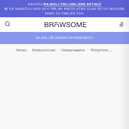
NAKUPUJ
NAJBOLJ PRILJUBLJENE ARTIKLE
IN OB NAROČILU NAD 50 € PREJMI BREZPLAČNO ELAN DETOX MOUSSE.
SAMO ZA OMEJEN ČAS.
NAJBOLJŠE ZNAMKE NA ENEM MESTU
Maxymova – Lash Brow Lift SET (vrečke)
Domov
/
Ekskluzivni seti
/
Vihanje trepalnic
/