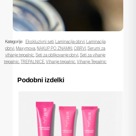
Kategorije:
Ekskluzivni seti
,
Laminacija obrvi
,
Laminacija
obrvi
,
Maxymova
,
NAKUP PO ZNAMKI
,
OBRVI
,
Serumi za
vihanje trepalnic
,
Seti za oblikovanje obrvi
,
Seti za vihanje
trepalnic
,
TREPALNICE
,
Vihanje trepalnic
,
Vihanje Trepalnic
Podobni izdelki