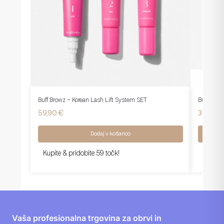
Buff Browz – Korean Lash Lift System SET
Buff Brow
59,90
€
36,95
€
Dodaj v košarico
Kupite & pridobite 59 točk!
Kupite 
Vaša profesionalna trgovina za obrvi in