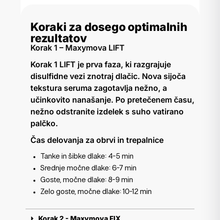
Koraki za dosego optimalnih
rezultatov
Korak 1 – Maxymova LIFT
Korak 1 LIFT je prva faza, ki razgrajuje
disulfidne vezi znotraj dlačic. Nova sijoča
tekstura seruma zagotavlja nežno, a
učinkovito nanašanje. Po pretečenem času,
nežno odstranite izdelek s suho vatirano
palčko.
Čas delovanja za obrvi in trepalnice
Tanke in šibke dlake: 4-5 min
Srednje močne dlake: 6-7 min
Goste, močne dlake: 8-9 min
Zelo goste, močne dlake: 10-12 min
Korak 2 - Maxymova FIX