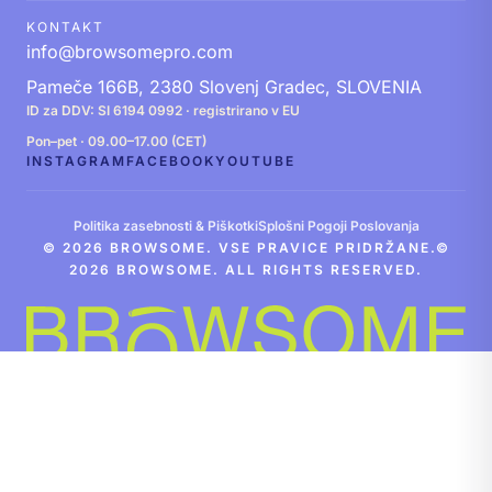
KONTAKT
info@browsomepro.com
Pameče 166B, 2380 Slovenj Gradec, SLOVENIA
ID za DDV: SI 6194 0992 · registrirano v EU
Pon–pet · 09.00–17.00 (CET)
INSTAGRAM
FACEBOOK
YOUTUBE
Politika zasebnosti & Piškotki
Splošni Pogoji Poslovanja
© 2026 BROWSOME. VSE PRAVICE PRIDRŽANE.©
2026 BROWSOME. ALL RIGHTS RESERVED.