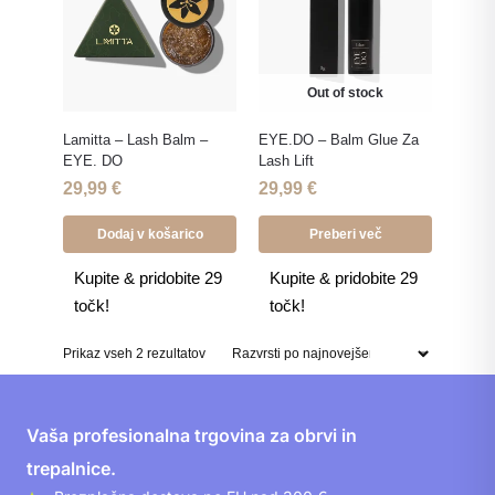
Out of stock
Lamitta – Lash Balm –
EYE.DO – Balm Glue Za
EYE. DO
Lash Lift
29,99
€
29,99
€
Dodaj v košarico
Preberi več
Kupite & pridobite 29
Kupite & pridobite 29
točk!
točk!
Prikaz vseh 2 rezultatov
Vaša profesionalna trgovina za obrvi in
trepalnice.