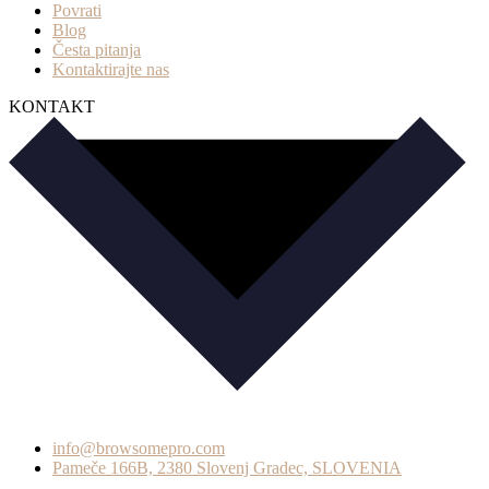
Povrati
Blog
Česta pitanja
Kontaktirajte nas
KONTAKT
info@browsomepro.com
Pameče 166B, 2380 Slovenj Gradec, SLOVENIA