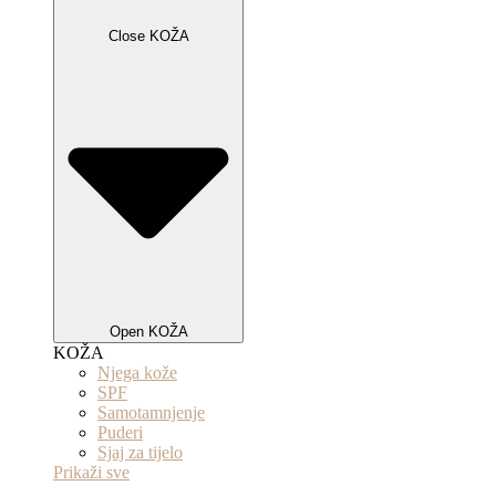
Close KOŽA
Open KOŽA
KOŽA
Njega kože
SPF
Samotamnjenje
Puderi
Sjaj za tijelo
Prikaži sve