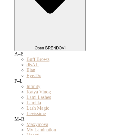
Open BRENDOVI
A–E
Buff Browz
disAL
Elan
Eye.Do
F–L
Infinity
Katya Vinog
Lami Lashes
Lamitta
Lash Magic
Levissime
M–R
Maxymova
My Lamination