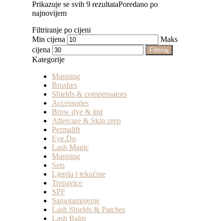
Prikazuje se svih 9 rezultata
Poredano po
najnovijem
Filtriranje po cijeni
Min cijena
Maks
cijena
Filtriraj
Kategorije
Mapping
Brushes
Shields & compensators
Accessories
Brow dye & tint
Aftercare & Skin prep
Permalift
Eye.Do
Lash Magic
Mapping
Sets
Ljepila i tekućine
Trepavice
SPF
Samotamnjenje
Lash Shields & Patches
Lash Balm