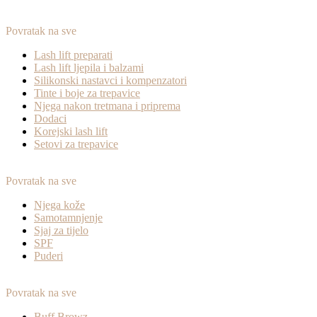
Povratak na sve
Lash lift preparati
Lash lift ljepila i balzami
Silikonski nastavci i kompenzatori
Tinte i boje za trepavice
Njega nakon tretmana i priprema
Dodaci
Korejski lash lift
Setovi za trepavice
Povratak na sve
Njega kože
Samotamnjenje
Sjaj za tijelo
SPF
Puderi
Povratak na sve
Buff Browz