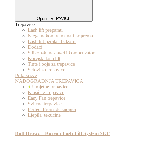
Open TREPAVICE
Trepavice
Lash lift preparati
Njega nakon tretmana i priprema
Lash lift ljepila i balzami
Dodaci
Silikonski nastavci i kompenzatori
Korejski lash lift
Tinte i boje za trepavice
Setovi za trepavice
Prikaži sve
NADOGRADNJA TREPAVICA
Umjetne trepavice
Klasične trepavice
Easy Fan trepavice
Svilene trepavice
Perfect Promade snopići
Ljepila, tekućine
Buff Browz – Korean Lash Lift System SET