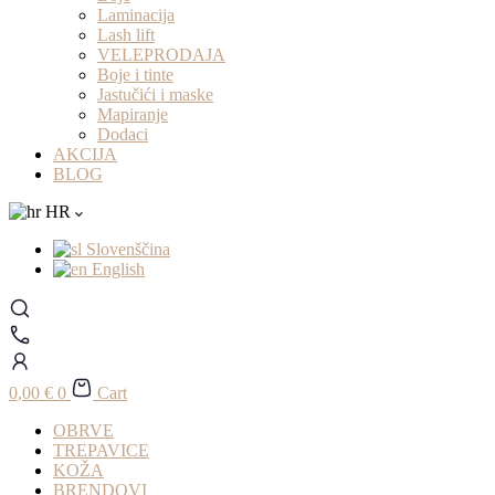
Laminacija
Lash lift
VELEPRODAJA
Boje i tinte
Jastučići i maske
Mapiranje
Dodaci
AKCIJA
BLOG
HR
Slovenščina
English
0,00
€
0
Cart
OBRVE
TREPAVICE
KOŽA
BRENDOVI