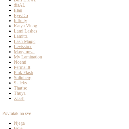
disAL
Elan
Eye.Do
Infinity
Katya Vinog
Lami Lashes
Lamitta
Lash Magic
Levissime
Maxymova
My Lamination
Noemi
Permalift
Pink Flash
Solinberg
Staleks
That’so
Thuya
Xlash
Povratak na sve
Njega
Boje