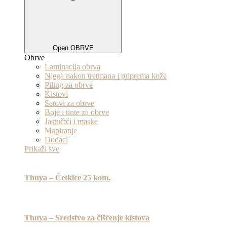
Open OBRVE
Obrve
Laminacija obrva
Njega nakon tretmana i priprema kože
Piling za obrve
Kistovi
Setovi za obrve
Boje i tinte za obrve
Jastučići i maske
Mapiranje
Dodaci
Prikaži sve
Thuya – Četkice 25 kom.
Thuya – Sredstvo za čišćenje kistova