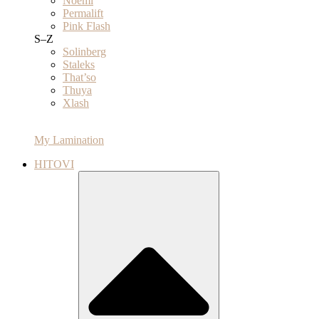
Noemi
Permalift
Pink Flash
S–Z
Solinberg
Staleks
That’so
Thuya
Xlash
My Lamination
HITOVI