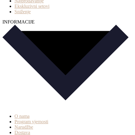
Najprodavanije
Ekskluzivni setovi
Sniženje
INFORMACIJE
O nama
Program vjernosti
Narudžbe
Dostava