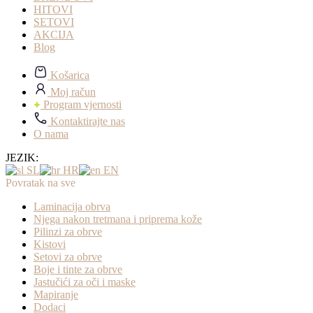
HITOVI
SETOVI
AKCIJA
Blog
Košarica
Moj račun
Program vjernosti
Kontaktirajte nas
O nama
JEZIK:
SL
HR
EN
Povratak na sve
Laminacija obrva
Njega nakon tretmana i priprema kože
Pilinzi za obrve
Kistovi
Setovi za obrve
Boje i tinte za obrve
Jastučići za oči i maske
Mapiranje
Dodaci