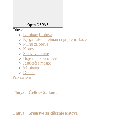
Open OBRVE
Obrve
Laminacija obrva
Njega nakon tretmana i priprema kože
Piling za obrve
Kistovi
Setovi za obrve
Boje i tinte za obrve
Jastučići i maske
Mapiranje
Dodaci
Prikaži sve
Thuya – Četkice 25 kom.
Thuya – Sredstvo za čišćenje kistova