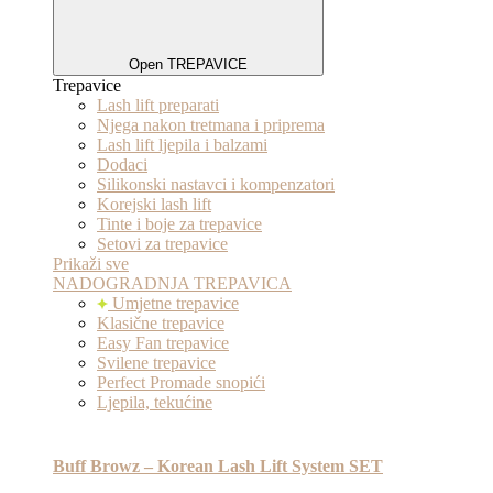
Open TREPAVICE
Trepavice
Lash lift preparati
Njega nakon tretmana i priprema
Lash lift ljepila i balzami
Dodaci
Silikonski nastavci i kompenzatori
Korejski lash lift
Tinte i boje za trepavice
Setovi za trepavice
Prikaži sve
NADOGRADNJA TREPAVICA
Umjetne trepavice
Klasične trepavice
Easy Fan trepavice
Svilene trepavice
Perfect Promade snopići
Ljepila, tekućine
Buff Browz – Korean Lash Lift System SET