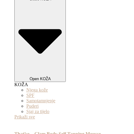
Open KOŽA
KOŽA
Njega kože
SPF
Samotamnjenje
Puderi
Sjaj za tijelo
Prikaži sve
That’so – Glam Body Self Tanning Mousse