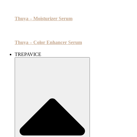
Thuya – Moisturizer Serum
Thuya – Color Enhancer Serum
TREPAVICE